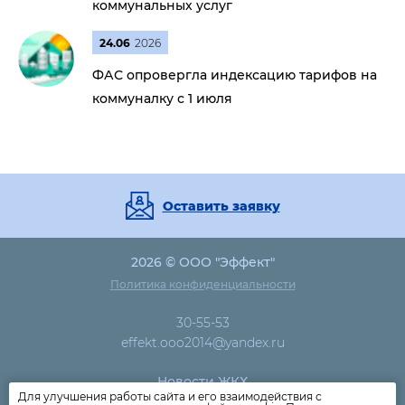
коммунальных услуг
24.06
2026
ФАС опровергла индексацию тарифов на
коммуналку с 1 июля
Оставить заявку
2026 © ООО "Эффект"
Политика конфиденциальности
30-55-53
effekt.ooo2014@yandex.ru
Новости ЖКХ
Для улучшения работы сайта и его взаимодействия с
Новости компании