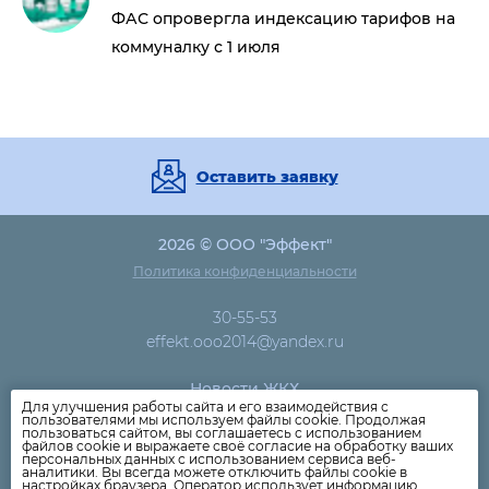
ФАС опровергла индексацию тарифов на
коммуналку с 1 июля
Оставить заявку
2026 © ООО "Эффект"
Политика конфиденциальности
30-55-53
effekt.ooo2014@yandex.ru
Новости ЖКХ
Для улучшения работы сайта и его взаимодействия с
Новости компании
пользователями мы используем файлы cookie. Продолжая
пользоваться сайтом, вы соглашаетесь с использованием
Как оплатить
файлов cookie и выражаете своё согласие на обработку ваших
персональных данных с использованием сервиса веб-
Дома
аналитики. Вы всегда можете отключить файлы cookie в
настройках браузера. Оператор использует информацию,