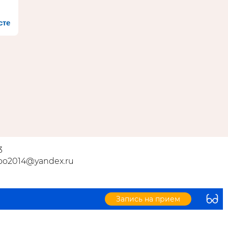
сте
3
ooo2014@yandex.ru
Запись на прием