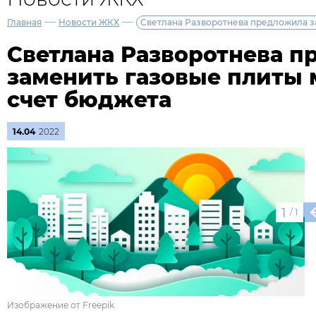
—
—
Главная
Новости ЖКХ
Светлана Разворотнева предложила з
Светлана Разворотнева 
заменить газовые плиты
счет бюджета
14.04
2022
1
/
1
Изображение от Freepik