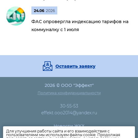
24.06
2026
ФАС опровергла индексацию тарифов на
коммуналку с 1 июля
Оставить заявку
2026 © ООО "Эффект"
Политика конфиденциальности
30-55-53
effekt.ooo2014@yandex.ru
Новости ЖКХ
Для улучшения работы сайта и его взаимодействия с
Новости компании
пользователями мы используем файлы cookie. Продолжая