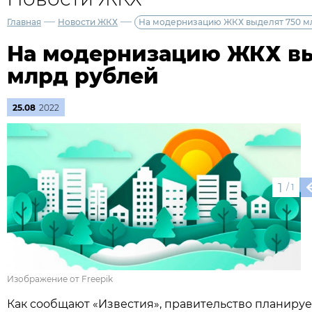
—
—
Главная
Новости ЖКХ
На модернизацию ЖКХ выделят 750 м
На модернизацию ЖКХ вы
млрд рублей
25.08
2022
1
/
1
Изображение от Freepik
Как сообщают «Известия», правительство планируе