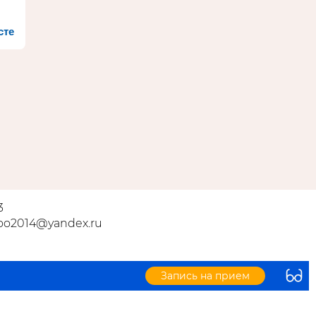
сте
3
ooo2014@yandex.ru
Запись на прием