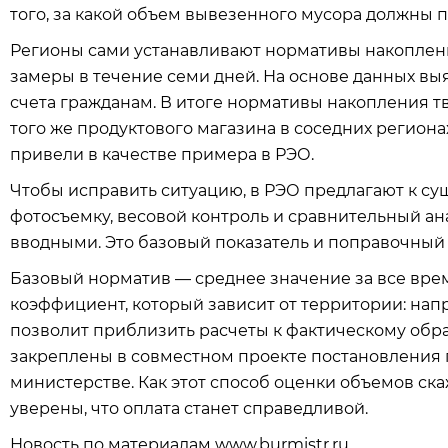
того, за какой объем вывезенного мусора должны п
Регионы сами устанавливают нормативы накопления
замеры в течение семи дней. На основе данных в
счета гражданам. В итоге нормативы накопления т
того же продуктового магазина в соседних регионах 
привели в качестве примера в РЭО.
Чтобы исправить ситуацию, в РЭО предлагают к с
фотосъемку, весовой контроль и сравнительный ан
вводными. Это базовый показатель и поправочный
Базовый норматив — среднее значение за все вре
коэффициент, который зависит от территории: напри
позволит приблизить расчеты к фактическому обр
закреплены в совместном проекте постановления п
министерстве. Как этот способ оценки объемов ска
уверены, что оплата станет справедливой.
Новость по материалам www.burmistr.ru