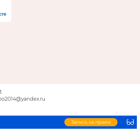
сте
3
ooo2014@yandex.ru
Запись на прием