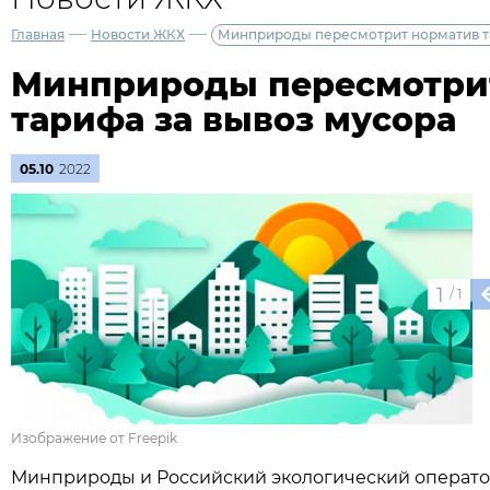
—
—
Главная
Новости ЖКХ
Минприроды пересмотрит норматив т
Минприроды пересмотри
тарифа за вывоз мусора
05.10
2022
1
/
1
Изображение от Freepik
Минприроды и Российский экологический операто