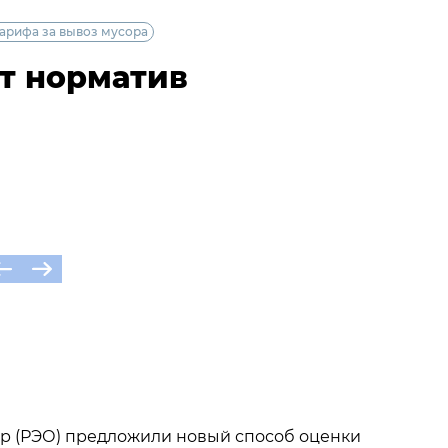
арифа за вывоз мусора
т норматив
р (РЭО) предложили новый способ оценки