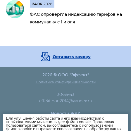
24.06
2026
ФАС опровергла индексацию тарифов на
коммуналку с 1 июля
Оставить заявку
2026 © ООО "Эффект"
Политика конфиденциальности
30-55-53
effekt.ooo2014@yandex.ru
Новости ЖКХ
Для улучшения работы сайта и его взаимодействия с
Новости компании
пользователями мы используем файлы cookie. Продолжая
пользоваться сайтом, вы соглашаетесь с использованием
Как оплатить
файлов cookie и выражаете своё согласие на обработку ваших